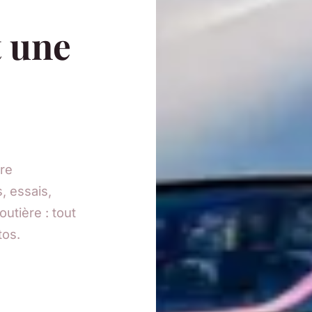
t une
re
, essais,
outière : tout
tos.