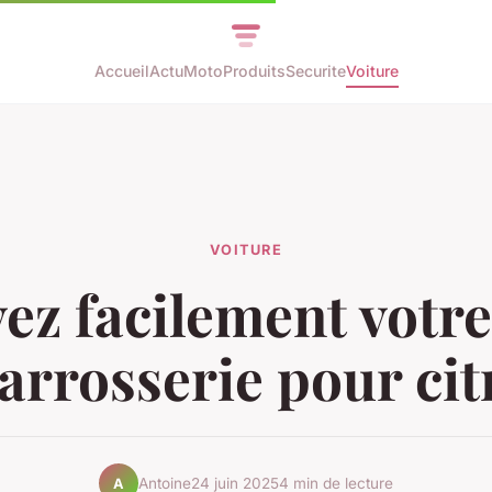
Accueil
Actu
Moto
Produits
Securite
Voiture
VOITURE
ez facilement votre
arrosserie pour ci
Antoine
24 juin 2025
4 min de lecture
A