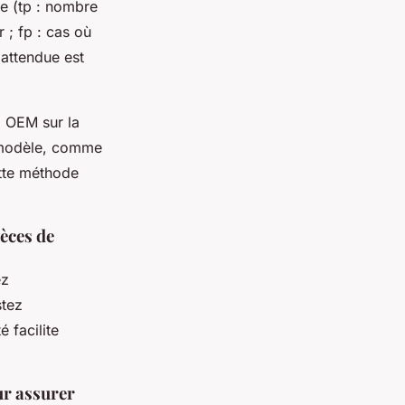
ée (tp : nombre
 ; fp : cas où
 attendue est
o OEM sur la
r modèle, comme
ette méthode
èces de
ez
stez
 facilite
ur assurer