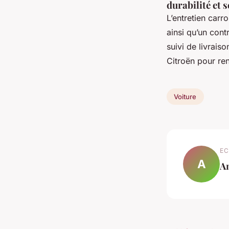
durabilité et 
L’entretien carr
ainsi qu’un cont
suivi de livrais
Citroën pour renf
Voiture
EC
A
A