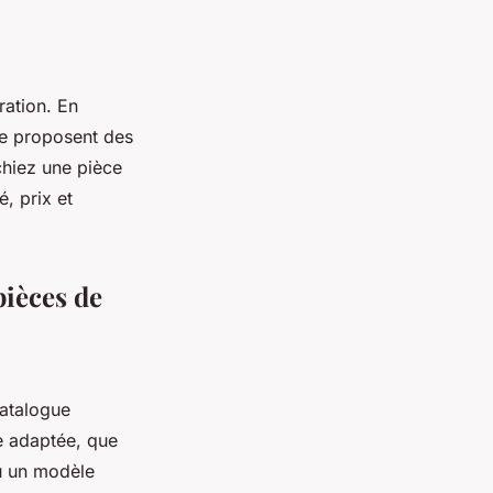
ration. En
ge proposent des
chiez une pièce
, prix et
pièces de
catalogue
ce adaptée, que
ou un modèle