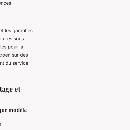
ences
et les garanties
itures sous
les pour la
troën sur des
ant du service
tage et
aque modèle
a