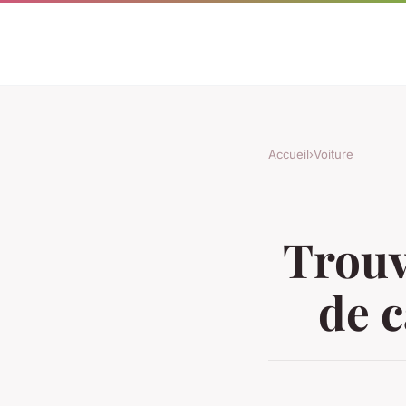
Accueil
›
Voiture
Trouv
de c