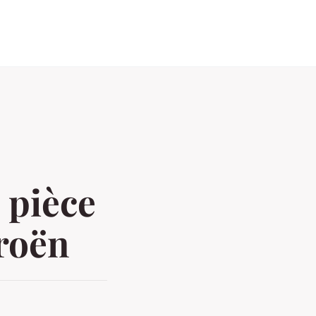
 pièce
troën