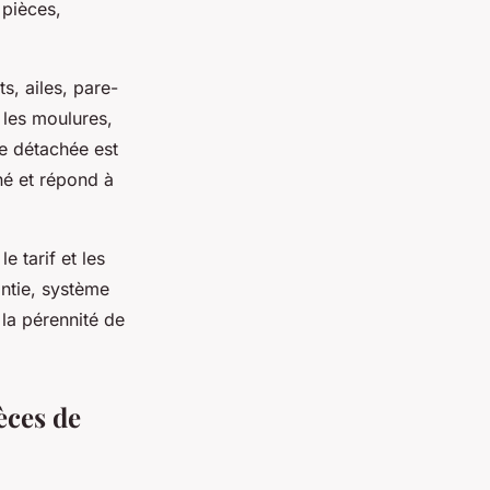
 pièces,
s, ailes, pare-
 les moulures,
e détachée est
né et répond à
e tarif et les
antie, système
à la pérennité de
èces de